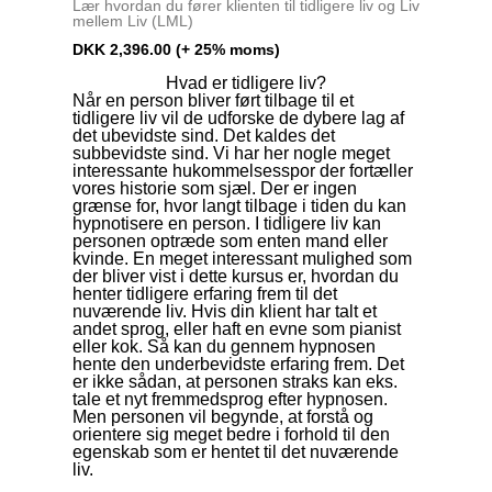
Lær hvordan du fører klienten til tidligere liv og Liv
mellem Liv (LML)
DKK
2,396.00
(+ 25% moms)
Hvad er tidligere liv?
Når en person bliver ført tilbage til et
tidligere liv vil de udforske de dybere lag af
det ubevidste sind. Det kaldes det
subbevidste sind. Vi har her nogle meget
interessante hukommelsesspor der fortæller
vores historie som sjæl. Der er ingen
grænse for, hvor langt tilbage i tiden du kan
hypnotisere en person. I tidligere liv kan
personen optræde som enten mand eller
kvinde. En meget interessant mulighed som
der bliver vist i dette kursus er, hvordan du
henter tidligere erfaring frem til det
nuværende liv. Hvis din klient har talt et
andet sprog, eller haft en evne som pianist
eller kok. Så kan du gennem hypnosen
hente den underbevidste erfaring frem. Det
er ikke sådan, at personen straks kan eks.
tale et nyt fremmedsprog efter hypnosen.
Men personen vil begynde, at forstå og
orientere sig meget bedre i forhold til den
egenskab som er hentet til det nuværende
liv.