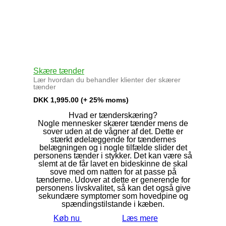
Skære tænder
Lær hvordan du behandler klienter der skærer
tænder
DKK
1,995.00
(+ 25% moms)
Hvad er tænderskæring?
Nogle mennesker skærer tænder mens de
sover uden at de vågner af det. Dette er
stærkt ødelæggende for tændernes
belægningen og i nogle tilfælde slider det
personens tænder i stykker. Det kan være så
slemt at de får lavet en bideskinne de skal
sove med om natten for at passe på
tænderne. Udover at dette er generende for
personens livskvalitet, så kan det også give
sekundære symptomer som hovedpine og
spændingstilstande i kæben.
Køb nu
Læs mere