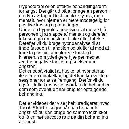
Hypnoterapi er en effektiv behandlingsform
for angst. Det går ud på at bringe en person i
en dyb avslappet tilstand ikke fysisk, men
mentalt, hvor hjernen er mere modtagelig for
positive forslag og ændringer.
Under en hypnoterapisession vil du først få
personen til at slappe af mentalt og derefter
fokusere på en bestemt tanke eller følelse.
Derefter vil du bruge hypnoanalyse til at
finde årsagen til angsten og slutter af med at
foreslå positivt formulerede forslag til
klienten, som yderligere hjælper med at
ændre negative tanker og følelser om
angsten.
Det er også vigtigt at huske, at hypnoterapi
ikke er en mirakelkur, og det kan kræve flere
sessioner for at se fremgang. Derfor vil du
også i dette kursus se hvordan du behandler
dem som eventuelt har brug for opfølgende
behandling.
Der er videoer der viser helt uredigeret, hvad
Jacob Strachotta gør når han behandler
angst, så du kan bruge de samme teknikker
og få en høj success rate på din behandling
af angst.