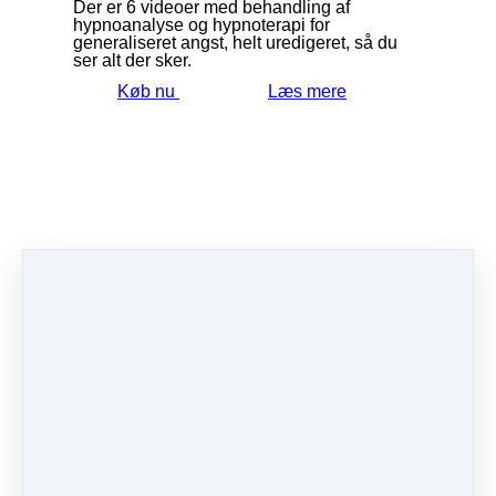
Der er 6 videoer med behandling af
hypnoanalyse og hypnoterapi for
generaliseret angst, helt uredigeret, så du
ser alt der sker.
Køb nu
Læs mere
Eksamensangst online kursus
DKK
495.00
(including 25% moms)
Eksamensangst kursus online.
Kom hurtigt igang med at mindske de
følelser der er forbundet med eksamen,