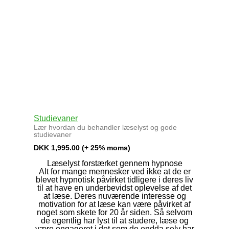
Studievaner
Lær hvordan du behandler læselyst og gode
studievaner
DKK
1,995.00
(+ 25% moms)
Læselyst forstærket gennem hypnose
Alt for mange mennesker ved ikke at de er
blevet hypnotisk påvirket tidligere i deres liv
til at have en underbevidst oplevelse af det
at læse. Deres nuværende interesse og
motivation for at læse kan være påvirket af
noget som skete for 20 år siden. Så selvom
de egentlig har lyst til at studere, læse og
være engageret i det som de endda selv har