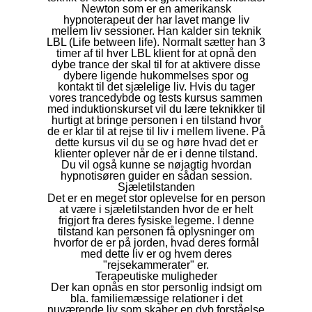
Newton som er en amerikansk
hypnoterapeut der har lavet mange liv
mellem liv sessioner. Han kalder sin teknik
LBL (Life between life). Normalt sætter han 3
timer af til hver LBL klient for at opnå den
dybe trance der skal til for at aktivere disse
dybere ligende hukommelses spor og
kontakt til det sjælelige liv. Hvis du tager
vores trancedybde og tests kursus sammen
med induktionskurset vil du lære teknikker til
hurtigt at bringe personen i en tilstand hvor
de er klar til at rejse til liv i mellem livene. På
dette kursus vil du se og høre hvad det er
klienter oplever når de er i denne tilstand.
Du vil også kunne se nøjagtig hvordan
hypnotisøren guider en sådan session.
Sjæletilstanden
Det er en meget stor oplevelse for en person
at være i sjæletilstanden hvor de er helt
frigjort fra deres fysiske legeme. I denne
tilstand kan personen få oplysninger om
hvorfor de er på jorden, hvad deres formål
med dette liv er og hvem deres
"rejsekammerater" er.
Terapeutiske muligheder
Der kan opnås en stor personlig indsigt om
bla. familiemæssige relationer i det
nuværende liv som skaber en dyb forståelse