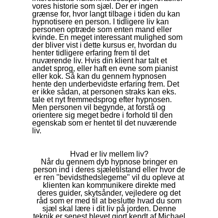
vores historie som sjæl. Der er ingen
grænse for, hvor langt tilbage i tiden du kan
hypnotisere en person. I tidligere liv kan
personen optræde som enten mand eller
kvinde. En meget interessant mulighed som
der bliver vist i dette kursus er, hvordan du
henter tidligere erfaring frem til det
nuværende liv. Hvis din klient har talt et
andet sprog, eller haft en evne som pianist
eller kok. Så kan du gennem hypnosen
hente den underbevidste erfaring frem. Det
er ikke sådan, at personen straks kan eks.
tale et nyt fremmedsprog efter hypnosen.
Men personen vil begynde, at forstå og
orientere sig meget bedre i forhold til den
egenskab som er hentet til det nuværende
liv.
Hvad er liv mellem liv?
Når du gennem dyb hypnose bringer en
person ind i deres sjæletilstand eller hvor de
er ren "bevidsthedslegeme" vil du opleve at
klienten kan kommunikere direkte med
deres guider, skytsånder, vejledere og det
råd som er med til at beslutte hvad du som
sjæl skal lære i dit liv på jorden. Denne
teknik er senest blevet gjort kendt af Michael