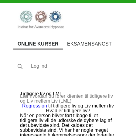
(current)
ONLINE KURSER
EKSAMENSANGST
Log ind
Tidligere liv og LML
Lær hvordan du fører klienten til tidligere liv
og Liv mellem Liv (LML)
Regression
til tidligere liv og Liv mellem liv
Hvad er tidligere liv?
Når en person bliver ført tilbage til et
tidligere liv vil de udforske de dybere lag af
det ubevidste sind. Det kaldes det
subbevidste sind. Vi har her nogle meget
interessante hukommelsesspor der fortæller