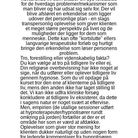
for de hverdags problemer/mekanismer som
man bliver og har udsat sig selv for. Der vil
blive afsløret en erkendelse som ligger
udover det personlige plan - en slags
transpersonlig oplevelse som giver klienten
et meget større perspektiv på livet og de
muligheder der ligger for dem som
menneske. Dette kan ofte "kortslutte" ellers
langvarige terapeutiske forløb og hurtigt
bringe den erkendelse som løser personens
problem.
Tro, forestilling eller videnskabelig fakta?
Du kan vælge at tro på tidligere liv eller ej.
Din religiøse overbevisning har ikke noget at
sige, når du udfører eller oplever tidligere liv
gennem hypnose. Som du vil opdage på
kurset tror den ene af klienterne på tidligere
liv, mens den anden ikke har taget stilling til
det. Vi kan ikke udfra kliniske forsøg
konkludere at tidligere liv eksisterer, da dette
i sagens natur er noget svært at eftervise.
Men, empirien (de utallige sessioner udført
at hypnoterapeuter/hypnotisører rundt
omkring på jorden) fortæller at der er et
område her som er værd at afdække.
Oplevelser som giver stor mening for
klienten dukker naturligt op uden nogen form
for ledende kommentarer fra hypnotisøren.