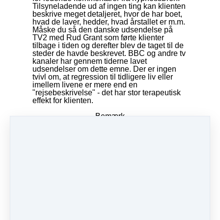
Tilsyneladende ud af ingen ting kan klienten
beskrive meget detaljeret, hvor de har boet,
hvad de laver, hedder, hvad årstallet er m.m.
Måske du så den danske udsendelse på
TV2 med Rud Grant som førte klienter
tilbage i tiden og derefter blev de taget til de
steder de havde beskrevet. BBC og andre tv
kanaler har gennem tiderne lavet
udsendelser om dette emne. Der er ingen
tvivl om, at regression til tidligere liv eller
imellem livene er mere end en
"rejsebeskrivelse" - det har stor terapeutisk
effekt for klienten.
Bemærk
Du skal være opmærksom på, at kurset
udelukkende består af de essentielle
teknikker, til brug for behandling af lige
præcis det emne du har valgt.
Hvis du ønsker at mere viden om f.eks.
induktioner, fordyber tests eller andre
fagspecifikke kurser, vil du have mulighed
for at tilvælge disse separat.
Del
Send indlæg
Del
Pin