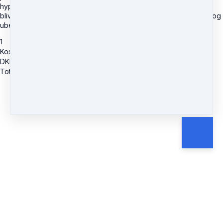
hypnoterapeutiske forløb. Hvilken afdækning og prioritering der
bliver foretage undervejs i processen for at forandre de under- og
ubevidste vaner.
1
Kost og Motion
DKK
1,995
Total due
DKK
1,995
Cancel
Submit