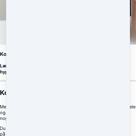
Kost og Motion
Lær hvordan du hjælper til bedre kost og motion med
hypnoterapi
Kost og Motion
Med hypnoterapi er det utrolig let at afdække hvilke underbevidste
og tidligere indlærte mønstre som "driver" en person til at spise
noget "mod deres bevidste vilje".
Du vil på dette kursus følge en person som kommer for at ændre
på sine kostvaner og se hvad der sker under interviewet og det