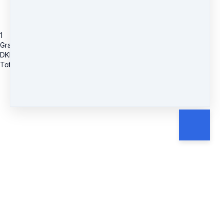
1
Gravidhypnose Instruktør
DKK
2,396
Total due
DKK
2,396
Cancel
Submit