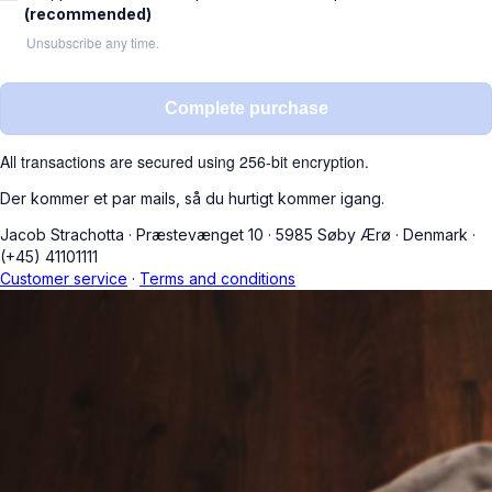
(recommended)
Unsubscribe any time.
Complete purchase
All transactions are secured using 256-bit encryption.
Der kommer et par mails, så du hurtigt kommer igang.
Jacob Strachotta
·
Præstevænget 10
·
5985 Søby Ærø
·
Denmark
·
(+45) 41101111
Customer service
·
Terms and conditions