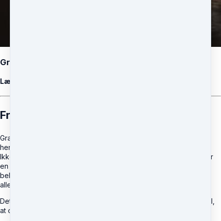
Gravidhypnose Instruktør
Lær hvordan du laver hypnose til en smertefri fødsel
Fremtidens Fødsler
Graviditets- og Fødselshypnose er allerede ved at fange an. Og
hen over de næste par år, vil det blive mere og mere populært.
Ikke mindst pga. den moderne og aktive kvinde ønsker/forlanger
en god og behagelig metode til at undgå smerter og opnå en
behagelig fødsel. Metoden med at bruge hypnose før fødsel er
allerede meget udbredt og brugt i bla. USA.
Dette kursus er for dig som gerne vil udvide dit arbejdsområde til,
at omfatte hypnose brugt til at give klienten en smertefri fødsel.