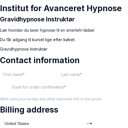
Institut for Avanceret Hypnose
Gravidhypnose Instruktør
Lær hvordan du laver hypnose til en smertefri fødsel
Du får adgang til kurset lige efter købet.
Gravidhypnose Instruktør
Contact information
First name
Last name
Email for order confirmation
We'll send your receipt and other important info to this email.
Billing address