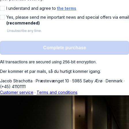
I understand and agree to
the terms
Yes, please send me important news and special offers via email
(recommended)
Unsubscribe any time.
Complete purchase
All transactions are secured using 256-bit encryption.
Der kommer et par mails, så du hurtigt kommer igang.
Jacob Strachotta
·
Præstevænget 10
·
5985 Søby Ærø
·
Denmark
·
(+45) 41101111
Customer service
·
Terms and conditions