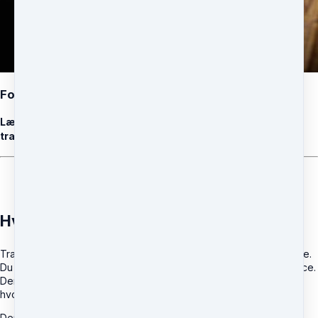
Fordybere og Tests
Lær hvordan du får succes med at fordybe og teste
trancedybde
Skab dybde i den hypnotiske tilstand
Hvorfor trancedybde?
Trance dybde er ekstremt vigtigt i det hypnoterapeutiske arbejde.
Du har forskellige muligheder på de individuelle niveauer af trance.
Derfor er det vigtigt at vide hvor dybt klienten er i hypnose og
hvordan du bringer klienten dybere i hypnose.
Der findes ikke svært hypnotiserbare klienter. Der findes kun