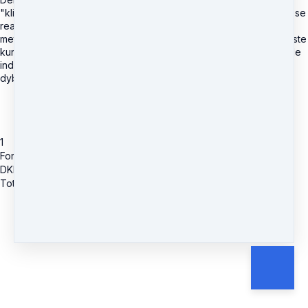
"klient reaktioner". Det er din opgave som hypnotisør at tolke disse
reaktioner fra dine klienter så du kan vælge den bedst mulige
metode til at fordybe trancen. Dette kursus er nok et af de vigtigste
kurser overhovedet. Det vil lære dig at blive dygtig til at skelne de
individuelle dybder fra hinanden og hvordan du bringer klienten
dybere i hypnose.
1
Fordybere og Tests
DKK
1,995
Total due
DKK
1,995