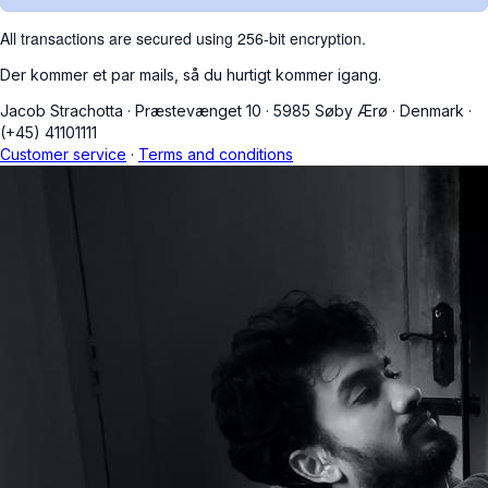
All transactions are secured using 256-bit encryption.
Der kommer et par mails, så du hurtigt kommer igang.
Jacob Strachotta
·
Præstevænget 10
·
5985 Søby Ærø
·
Denmark
·
(+45) 41101111
Customer service
·
Terms and conditions