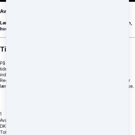
Avanceret Regression
Lær hvordan du får succes med hypnoanalyse og regression,
hvergang!
Tilbageføring (regression) i hypnose
På dette kursus vil du lære hvordan du bringer en klient tilbage i
tiden, så de har mulighed for, at genopleve hændelser som har
indflydelse på deres tanker, følelser og adfærd i vågen tilstand.
Regression er et fantastisk redskab til at bringe fortrængte og for
længst bevidst glemte oplevelser til det bevidste sinds erkendelse.
1
Avanceret Regression
DKK
1,995
Total due
DKK
1,995