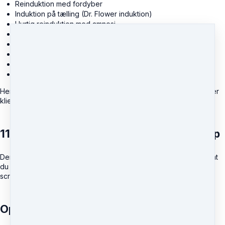
Reinduktion med fordyber
Induktion på tælling (Dr. Flower induktion)
Hurtig reinduktion med amnesi
Den fysiske og hurtige "hånd drop" induktion
Reinduktion på mental forventning
Søvn mekanisme induktionen
Lyn Reinduktion
Og mange andre...
Herudover indeholder kurset også detaljer om hvordan du fjerner
klientens tvivl om de har været i hypnose.
11 diskripterede dokumenter fra videoklip
Der følger 11 scripts i pdf format med dette kursus. Det betyder, at
du straks efter at have genemgået kurset kan printe de enkelte
scripts ud og øve dig i din nye viden.
Opvågning fra hypnose tilstanden