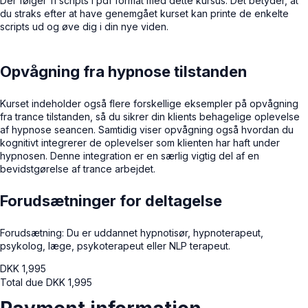
Der følger 11 scripts i pdf format med dette kursus. Det betyder, at
du straks efter at have genemgået kurset kan printe de enkelte
scripts ud og øve dig i din nye viden.
Opvågning fra hypnose tilstanden
Kurset indeholder også flere forskellige eksempler på opvågning
fra trance tilstanden, så du sikrer din klients behagelige oplevelse
af hypnose seancen. Samtidig viser opvågning også hvordan du
kognitivt integrerer de oplevelser som klienten har haft under
hypnosen. Denne integration er en særlig vigtig del af en
bevidstgørelse af trance arbejdet.
Forudsætninger for deltagelse
Forudsætning: Du er uddannet hypnotisør, hypnoterapeut,
psykolog, læge, psykoterapeut eller NLP terapeut.
DKK
1,995
Total due
DKK
1,995