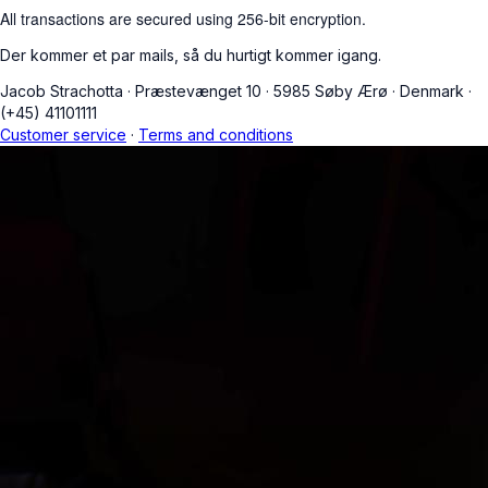
All transactions are secured using 256-bit encryption.
Der kommer et par mails, så du hurtigt kommer igang.
Jacob Strachotta
·
Præstevænget 10
·
5985 Søby Ærø
·
Denmark
·
(+45) 41101111
Customer service
·
Terms and conditions