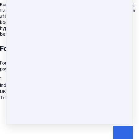
Kurset indeholder også flere forskellige eksempler på opvågning
fra trance tilstanden, så du sikrer din klients behagelige oplevelse
af hypnose seancen. Samtidig viser opvågning også hvordan du
kognitivt integrerer de oplevelser som klienten har haft under
hypnosen. Denne integration er en særlig vigtig del af en
bevidstgørelse af trance arbejdet.
Forudsætninger for deltagelse
Forudsætning: Du er uddannet hypnotisør, hypnoterapeut,
psykolog, læge, psykoterapeut eller NLP terapeut.
1
Induktion og Opvågning
DKK
1,995
Total due
DKK
1,995